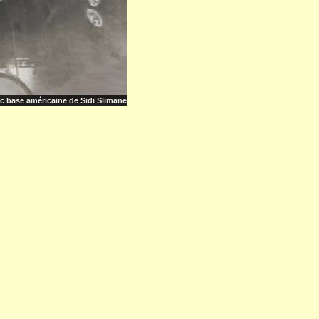
c base américaine de Sidi Slimane